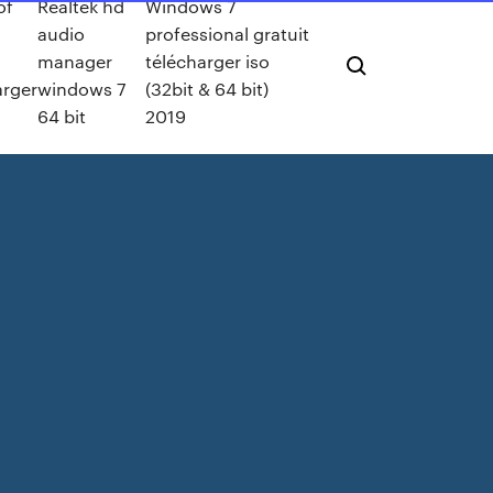
of
Realtek hd
Windows 7
audio
professional gratuit
manager
télécharger iso
arger
windows 7
(32bit & 64 bit)
64 bit
2019