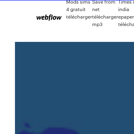
Mods sims
Save from
Times 
4 gratuit
net
india
télécharger
télécharger
epaper
mp3
téléch